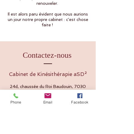
renouveler.
Il est alors paru évident que nous aurions
un jour notre propre cabinet : c'est chose
faite !
Contactez-nous
Cabinet de Kinésithérapie aSD²
24d, chaussée du Roi Baudouin, 7030
Saint-Symphorien (Mons)
Phone
Email
Facebook
Delefortrie Sophie
+32 498 24 31 71
sophie.delefortrie@gmail.com
Daix Anne-Sophie